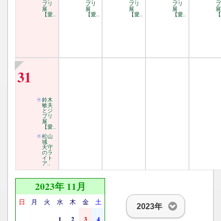
ブリ
ブリ
ブリ
ブリ
ブ
展
展
展
展
展
【愛..
【愛..
【愛..
【愛..
【
31
鈴木
敏夫
とジ
ブリ
展
【愛..
松山
城
天守
のラ
イト
ア..
2023年 11月
日
月
火
水
木
金
土
2023年
1
2
3
4