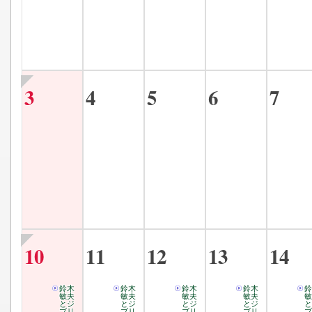
3
4
5
6
7
10
11
12
13
14
鈴木
鈴木
鈴木
鈴木
鈴
敏夫
敏夫
敏夫
敏夫
敏
とジ
とジ
とジ
とジ
と
ブリ
ブリ
ブリ
ブリ
ブ