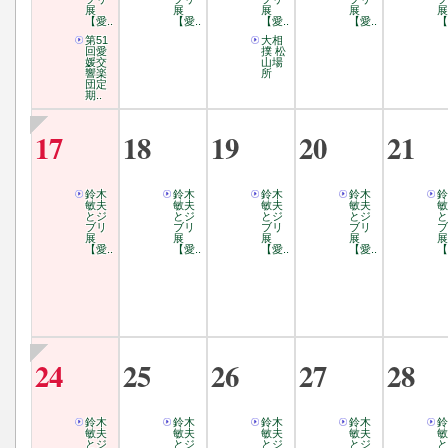
展
展
展
展
展
【愛..
【愛..
【愛..
【愛..
【
第51
大相
回愛
撲 松
媛交
山場
響楽
所
団定
期..
17
18
19
20
21
鈴木
鈴木
鈴木
鈴木
鈴
敏夫
敏夫
敏夫
敏夫
敏
とジ
とジ
とジ
とジ
と
ブリ
ブリ
ブリ
ブリ
ブ
展
展
展
展
展
【愛..
【愛..
【愛..
【愛..
【
24
25
26
27
28
鈴木
鈴木
鈴木
鈴木
鈴
敏夫
敏夫
敏夫
敏夫
敏
とジ
とジ
とジ
とジ
と