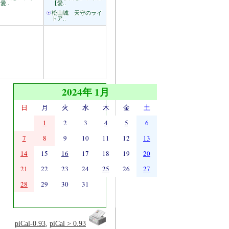
愛..
【愛..
松山城 天守のライ
トア..
2024年 1月
日
月
火
水
木
金
土
1
2
3
4
5
6
7
8
9
10
11
12
13
14
15
16
17
18
19
20
21
22
23
24
25
26
27
28
29
30
31
piCal-0.93
,
piCal > 0.93