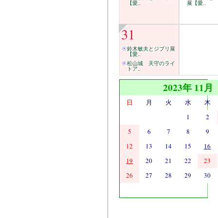
【愛..
展【愛..
31
鈴木敏夫とジブリ展
【愛..
松山城 天守のライ
トア..
2023年 11月
日
月
火
水
木
1
2
5
6
7
8
9
12
13
14
15
16
19
20
21
22
23
26
27
28
29
30