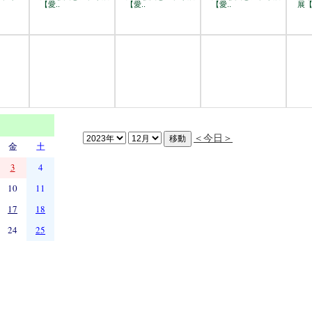
【愛..
【愛..
【愛..
展【
＜今日＞
金
土
3
4
10
11
17
18
24
25