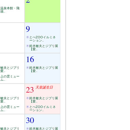
後温泉本館・飛
湯..
9
とべZOOイルミネ
ーション..
鈴木敏夫とジブリ展
【愛..
16
木敏夫とジブリ
鈴木敏夫とジブリ展
愛..
【愛..
の上の雲ミュー
ム..
23
天皇誕生日
木敏夫とジブリ
鈴木敏夫とジブリ展
愛..
【愛..
の上の雲ミュー
とべZOOイルミネ
ム..
ーション..
30
木敏夫とジブリ
鈴木敏夫とジブリ展