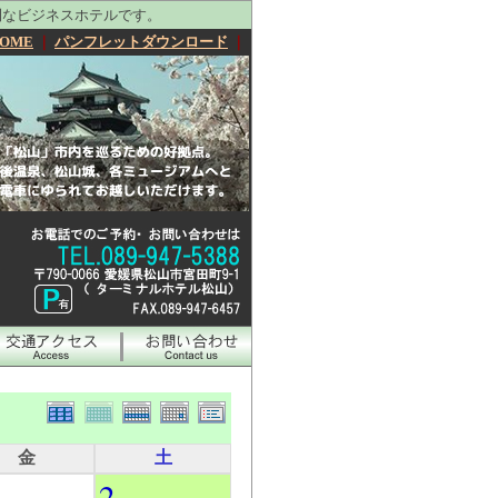
利なビジネスホテルです。
OME
｜
パンフレットダウンロード
｜
金
土
2