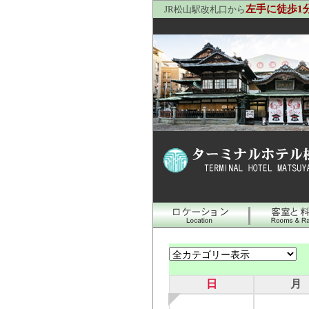
左手に徒歩1
JR松山駅改札口から
日
月