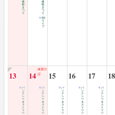
後
後
秋
秋
ま
ま
つ
つ
り
り
INI
ラ
イ
ブ
体育の
13
14
15
16
17
18
日
バ
バ
バ
バ
バ
ン
ン
ン
ン
ン
ク
ク
ク
ク
ク
シ
シ
シ
シ
シ
ー
ー
ー
ー
ー
＆
＆
＆
＆
＆
ス
ス
ス
ス
ス
ト
ト
ト
ト
ト
リ
リ
リ
リ
リ
ー
ー
ー
ー
ー