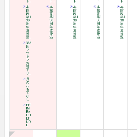
ト..
ト..
ト..
ト..
ト..
本
本
本
本
本
館
館
館
館
館
改
改
改
改
改
築1
築1
築1
築1
築1
30
30
30
30
30
周
周
周
周
周
年
年
年
年
年
道
道
道
道
道
後
後
後
後
後
温..
温..
温..
温..
温..
第8
回
マ
ツ
ヤ
マ
お
城
下
リ..
月
の
お
も
て
な
し
EH
IM
E×
CU
LT
UR
E