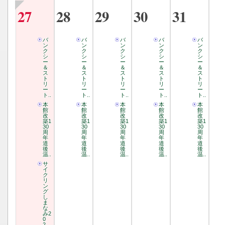
27
28
29
30
31
バ
バ
バ
バ
バ
ン
ン
ン
ン
ン
ク
ク
ク
ク
ク
シ
シ
シ
シ
シ
ー
ー
ー
ー
ー
＆
＆
＆
＆
＆
ス
ス
ス
ス
ス
ト
ト
ト
ト
ト
リ
リ
リ
リ
リ
ー
ー
ー
ー
ー
ト..
ト..
ト..
ト..
ト..
本
本
本
本
本
館
館
館
館
館
改
改
改
改
改
築1
築1
築1
築1
築1
30
30
30
30
30
周
周
周
周
周
年
年
年
年
年
道
道
道
道
道
後
後
後
後
後
温..
温..
温..
温..
温..
サ
イ
ク
リ
ン
グ
し
ま
な
み2
0
2..