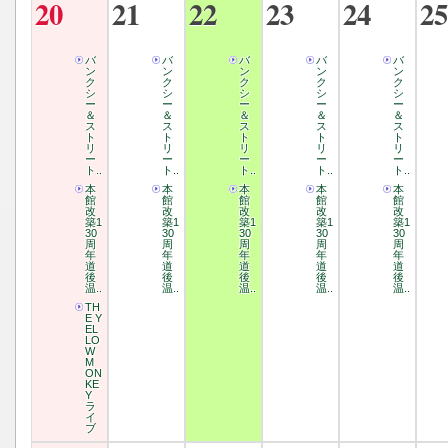
20
21
22
23
24
25
バ
バ
バ
バ
バ
ン
ン
ン
ン
ン
ク
ク
ク
ク
ク
シ
シ
シ
シ
シ
ー
ー
ー
ー
ー
＆
＆
＆
＆
＆
ス
ス
ス
ス
ス
ト
ト
ト
ト
ト
リ
リ
リ
リ
リ
ー
ー
ー
ー
ー
ト..
ト..
ト..
ト..
ト..
本
本
本
本
本
館
館
館
館
館
改
改
改
改
改
築1
築1
築1
築1
築1
30
30
30
30
30
周
周
周
周
周
年
年
年
年
年
道
道
道
道
道
後
後
後
後
後
温..
温..
温..
温..
温..
TH
E Y
EL
LO
W
M
ON
KE
Y
ラ
イ
ブ