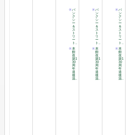
バ
バ
バ
ン
ン
ン
ク
ク
ク
シ
シ
シ
ー
ー
ー
＆
＆
＆
ス
ス
ス
ト
ト
ト
リ
リ
リ
ー
ー
ー
ト..
ト..
ト..
本
本
本
館
館
館
改
改
改
築1
築1
築1
30
30
30
周
周
周
年
年
年
道
道
道
後
後
後
温..
温..
温..