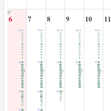
6
7
8
9
10
11
バ
バ
バ
バ
バ
ン
ン
ン
ン
ン
ク
ク
ク
ク
ク
シ
シ
シ
シ
シ
ー
ー
ー
ー
ー
＆
＆
＆
＆
＆
ス
ス
ス
ス
ス
ト
ト
ト
ト
ト
リ
リ
リ
リ
リ
ー
ー
ー
ー
ー
ト..
ト..
ト..
ト..
ト..
本
本
本
本
本
館
館
館
館
館
改
改
改
改
改
築1
築1
築1
築1
築1
30
30
30
30
30
周
周
周
周
周
年
年
年
年
年
道
道
道
道
道
後
後
後
後
後
温..
温..
温..
温..
温..
松
松
INI
山
山
ラ
秋
秋
イ
ま
ま
ブ
つ
つ
り
り
道
道