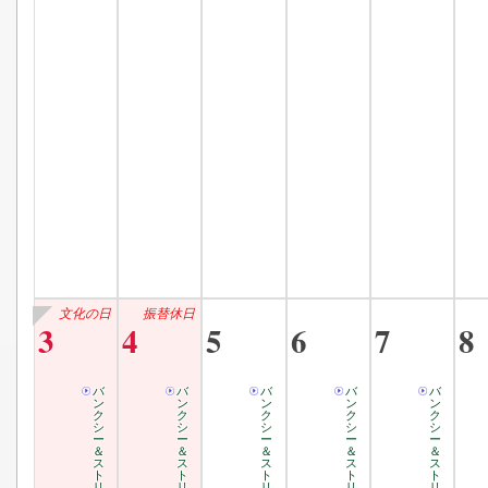
文化の日
振替休日
3
4
5
6
7
8
バ
バ
バ
バ
バ
ン
ン
ン
ン
ン
ク
ク
ク
ク
ク
シ
シ
シ
シ
シ
ー
ー
ー
ー
ー
＆
＆
＆
＆
＆
ス
ス
ス
ス
ス
ト
ト
ト
ト
ト
リ
リ
リ
リ
リ