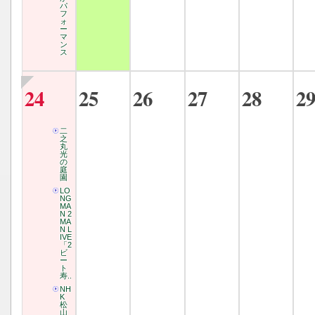
パ
フ
ォ
ー
マ
ン
ス
24
25
26
27
28
2
二
之
丸
光
の
庭
園
LO
NG
MA
N 2
MA
N L
IVE
「2
ビ
ー
ト
寿..
NH
K
松
山