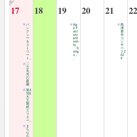
17
18
19
20
21
2
バ
Ag
島
ン
e F
津
ク
act
亜
シ
ory
矢
ー
pre
コ
＆
sen
ン
ス
ts
サ
ト
「S
ー
リ
ong
ト2
ー
s」
02
ト..
..
4
二
之
丸
光
の
庭
園
第4
3回
大
王
製
紙
エ
リ
エ
ー..
ま
ち
な
か