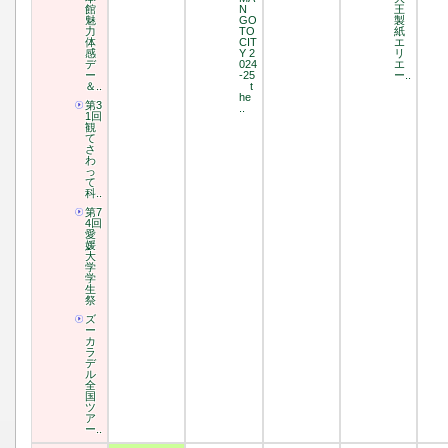
館
N
王
魅
GO
製
力
TO
紙
体
CIT
エ
感
Y 2
リ
デ
024
エ
ー
-25
ー..
＆..
t
he
第3
..
1回
観
て
さ
わ
っ
て
科..
第7
4回
愛
媛
大
学
学
生
祭
ズ
ー
カ
ラ
デ
ル
全
国
ツ
ア
ー..