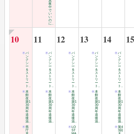
真
夜
中
で
い
い
の
に..
10
11
12
13
14
1
バ
バ
バ
バ
バ
ン
ン
ン
ン
ン
ク
ク
ク
ク
ク
シ
シ
シ
シ
シ
ー
ー
ー
ー
ー
＆
＆
＆
＆
＆
ス
ス
ス
ス
ス
ト
ト
ト
ト
ト
リ
リ
リ
リ
リ
ー
ー
ー
ー
ー
ト..
ト..
ト..
ト..
ト..
本
本
本
本
本
館
館
館
館
館
改
改
改
改
改
築1
築1
築1
築1
築1
30
30
30
30
30
周
周
周
周
周
年
年
年
年
年
道
道
道
道
道
後
後
後
後
後
温..
温..
温..
温..
温..
県
LO
第4
庁
ST
3回
本
MA
大