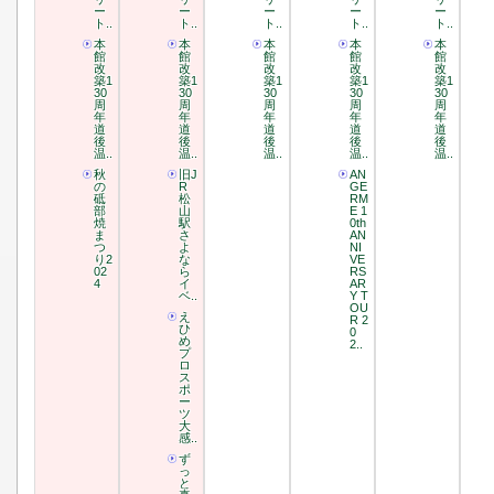
ー
ー
ー
ー
ー
ト..
ト..
ト..
ト..
ト..
本
本
本
本
本
館
館
館
館
館
改
改
改
改
改
築1
築1
築1
築1
築1
30
30
30
30
30
周
周
周
周
周
年
年
年
年
年
道
道
道
道
道
後
後
後
後
後
温..
温..
温..
温..
温..
秋
旧J
AN
の
R
GE
砥
松
RM
部
山
E 1
焼
駅
0th
ま
さ
AN
つ
よ
NI
り2
な
VE
02
ら
RS
4
イ
AR
ベ..
Y T
OU
え
R 2
ひ
0
め
2..
プ
ロ
ス
ポ
ー
ツ
大
感..
ず
っ
と