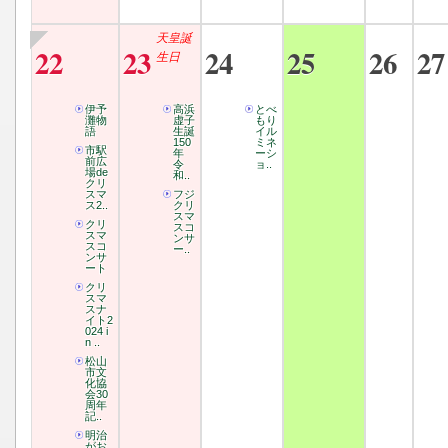
天皇誕
22
23
24
25
26
27
生日
伊予
高浜
とべ
灘物
虚子
もり
語
生誕
イル
150
ミネ
市駅
年
ーシ
前広
令
ョ..
場de
和..
クリ
スマ
フジ
ス2..
クリ
スマ
クリ
スコ
スマ
ンサ
スコ
ー..
ンサ
ート
クリ
スマ
スナ
イト2
024 i
n ..
松山
市文
化協
会30
周年
記..
明治
がお