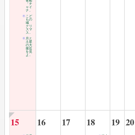
客船
「チ
ャイ
ナ..
こど
もの
城
クリ
スマ
ス..
月と
土星
の大
接近
を見
よ..
15
16
17
18
19
20