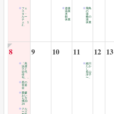
フェ
道後
飛鳥
ス
温泉
の
タ・
本
湯
ルー
館
椿の
チ
休業
湯
ェ 1
休業
2..
8
9
10
11
12
13
「高
細川
浜虚
たか
子と
し
近代
長山
俳
洋子
句、..
〜..
星の
音楽
会
愛媛
おい
も万
博20
24
クル
ーズ