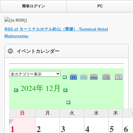
簡単ログイン
PC
RSS of ターミナルホテル松山（愛媛）-Terminal Hotel
Matsuyama-
イベントカレンダー
2024年 12月
日
月
火
水
木
1
2
3
4
5
6