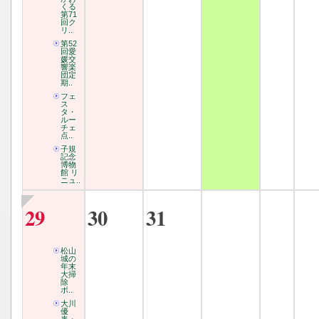
くる
第71
回ク
リ..
第52
回愛
媛交
響楽
団定
期..
フェ
ス
タ・
ルー
チェ
点..
子規
記念
博物
館 リ
ニュ..
29
30
31
松山
城の
年末
大掃
除
ボ..
大川
優