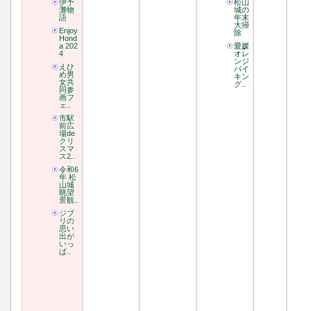
伊予
松山
灘物
城の
語
年末
大掃
Enjoy
除
Hond
a 202
愛媛
4
オレ
ンジ
えひ
バイ
め男
キン
女共
グ..
同参
画フ
ェ..
市駅
前広
場de
クリ
スマ
ス2..
令和6
年 松
山城
眺望
景観..
ジブ
リの
思い
出が
いっ
ぱ..