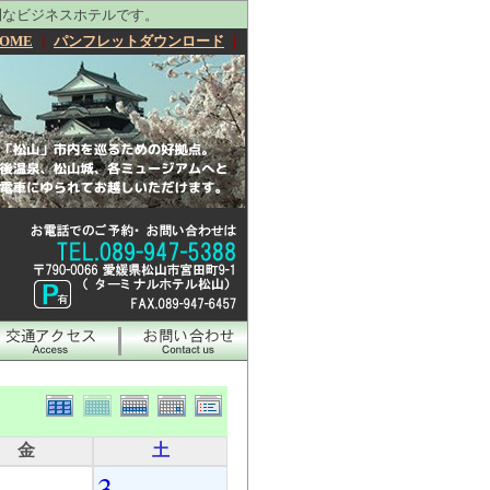
利なビジネスホテルです。
OME
｜
パンフレットダウンロード
｜
金
土
3