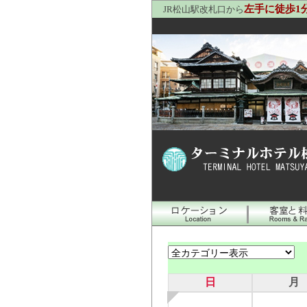
左手に徒歩1
JR松山駅改札口から
日
月