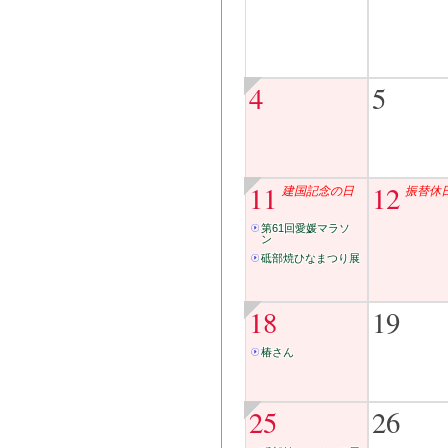
4
5
11
12
建国記念の日
振替休
第61回愛媛マラソ
ン
砥部焼ひなまつり展
18
19
椿さん
25
26