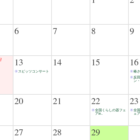
6
7
8
9
13
14
15
16
日
スピッツコンサート
椿
反
ン・
20
21
22
23
全国くらしの器フェ
全
アin..
ェアi
27
28
29