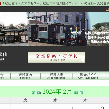
分！
松山空港へのアクセスも、松山市街地の観光スポットへの移動も大変便
H
2024年 2月
火
水
木
1
2