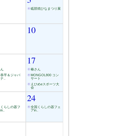
砥部焼ひなまつり展
10
17
さん
椿さん
田恭平＆ジャパ
MONGOL800 コン
ナ..
サート
えひめeスポーツ大
会
24
国くらしの器フ
全国くらしの器フェ
n..
アin..