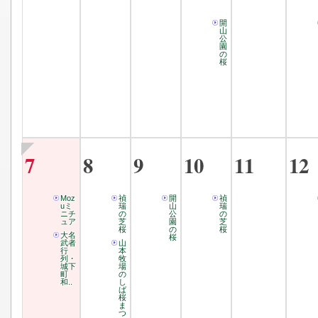
開
山
公
園
の
桜
7
8
9
10
11
12
Moz
禎
開
禎
uミ
瑞
山
瑞
ニチ
の
公
の
ュア
芝
園
芝
桜
の
桜
大名
桜
武者
山
行
本
列・
牧
城下
場
町
の
和..
し
ば
桜
ま
つ