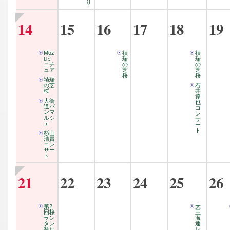
り
14
15
16
17
18
19
Moz
禎
禎
uミ
瑞
瑞
ニチ
の
の
ュア
芝
芝
桜
桜
禎瑞
の芝
石
桜
井
達
大街
也
道パ
コ
ンマ
ン
ルシ
サ
ェ
ー
ト
杉山
清貴
コン
サー
ト
21
22
23
24
25
26
第2
大
回桜
王
ラン
海
タン
運
祭り
レ