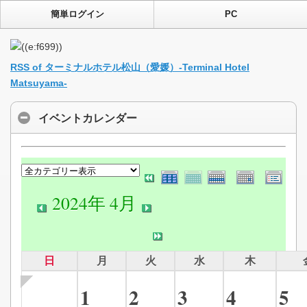
簡単ログイン
PC
RSS of ターミナルホテル松山（愛媛）-Terminal Hotel
Matsuyama-
イベントカレンダー
2024年 4月
日
月
火
水
木
1
2
3
4
5