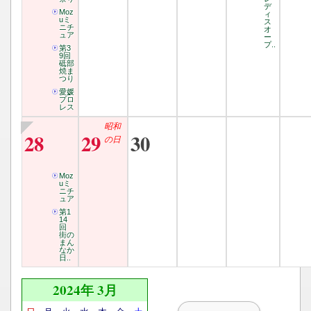
デ
Moz
ィ
uミ
ス
ニチ
オ
ュア
ー
プ..
第3
9回
砥部
焼ま
つり
愛媛
プロ
レス
昭和
28
29
30
の日
Moz
uミ
ニチ
ュア
第1
14
回
街の
まん
なか
日..
2024年 3月