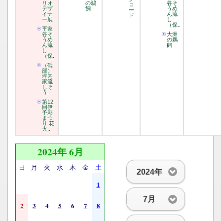
リオ
の鵜
谷そ
ロ
デザ
飼
うめ
ー
イナ
ん流
ド..
ー展
し
（保..
平家
谷そ
大洲
うめ
の鵜
ん流
飼
し
（保..
（砥
部）
坪内
家流
しそ
う..
第12
回伊
予彩
まつ
り 花
火..
2024年 6月
日
月
火
水
木
金
土
2024年
1
7月
2
3
4
5
6
7
8