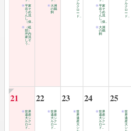
ド..
ド..
シ
ド..
シ
ル
ル
平家
大洲
平家
ク
ク
谷そ
の鵜
谷そ
ロ
ロ
うめ
飼
うめ
ー
ー
ん流
ん流
ド..
ド..
し
し
（保..
（保..
（砥
大洲
部）
の鵜
坪内
飼
家流
しそ
う..
21
22
23
24
25
世界
世界
世
世界
世
遺産
遺産
界
遺産
界
大シ
大シ
遺
大シ
遺
ルク
ルク
産
ルク
産
ロー
ロー
大
ロー
大
ド..
ド..
シ
ド..
シ
ル
ル