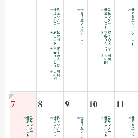
世界
世
世界
世
遺産
界
遺産
界
大シ
遺
大シ
遺
ルク
産
ルク
産
ロー
大
ロー
大
ド..
シ
ド..
シ
ル
ル
石鎚
平家
ク
ク
山お
谷そ
ロ
ロ
山開
うめ
ー
ー
き
ん流
ド..
ド..
し
平家
（保..
谷そ
うめ
大洲
ん流
の鵜
し
飼
（保..
大洲
の鵜
飼
7
8
9
10
11
世界
世界
世
世界
世
遺産
遺産
界
遺産
界
大シ
大シ
遺
大シ
遺
ルク
ルク
産
ルク
産
ロー
ロー
大
ロー
大
ド..
ド..
シ
ド..
シ