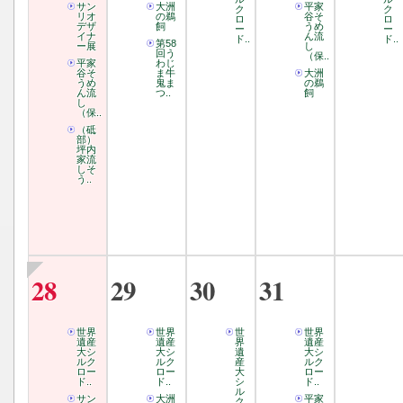
サン
大洲
平家
ク
ク
リオ
の鵜
谷そ
ロ
ロ
デザ
飼
うめ
ー
ー
イナ
ん流
ド..
ド..
第58
ー展
し
回う
（保..
平家
わじ
谷そ
ま牛
大洲
うめ
鬼ま
の鵜
ん流
つ..
飼
し
（保..
（砥
部）
坪内
家流
しそ
う..
28
29
30
31
世界
世界
世
世界
遺産
遺産
界
遺産
大シ
大シ
遺
大シ
ルク
ルク
産
ルク
ロー
ロー
大
ロー
ド..
ド..
シ
ド..
ル
サン
大洲
平家
ク