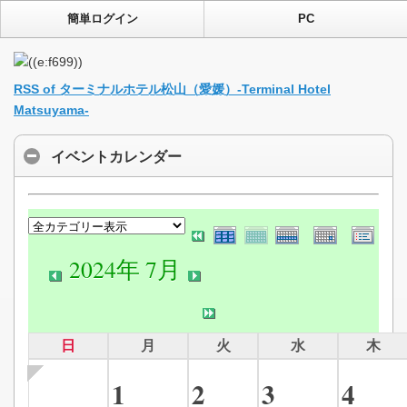
簡単ログイン
PC
RSS of ターミナルホテル松山（愛媛）-Terminal Hotel
Matsuyama-
イベントカレンダー
2024年 7月
日
月
火
水
木
1
2
3
4