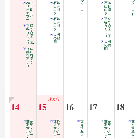
ル
ル
2024
石鎚
石鎚
ク
ク
ＨＩ
山お
山お
ロ
ロ
ＭＥ
山開
山開
ー
ー
カッ
き
き
ド..
ド..
プビ
石鎚
平家
ー..
山お
谷そ
平家
山開
うめ
谷そ
き
ん流
うめ
し
大洲
ん流
（保..
の鵜
し
飼
大洲
（保..
の鵜
（砥
飼
部）
坪内
家流
しそ
う..
海の日
14
15
16
17
18
世界
世界
世
世界
世
遺産
遺産
界
遺産
界
大シ
大シ
遺
大シ
遺
ルク
ルク
産
ルク
産
ロー
ロー
大
ロー
大