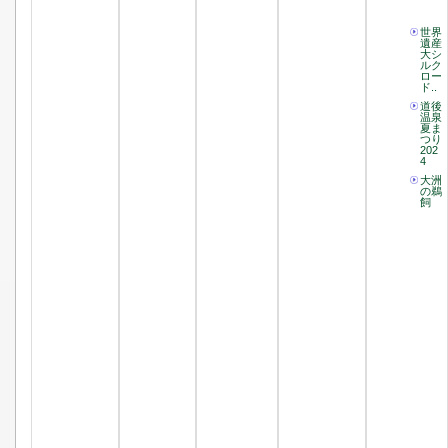
世界
遺産
大シ
ルク
ロー
ド..
道後
温泉
夏ま
つり
202
4
大洲
の鵜
飼