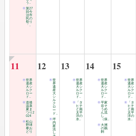
う..
第27
回今
治市
民の
祭り
「..
11
12
13
14
15
世界
世
世界
世界
世界
遺産
界
遺産
遺産
遺産
大シ
遺
大シ
大シ
大シ
ルク
産
ルク
ルク
ルク
ロー
大
ロー
ロー
ロー
ド..
シ
ド..
ド..
ド..
ル
道後
「タ
平家
「タ
ク
温泉
ヒチ
谷そ
ヒチ
ロ
夏ま
と南
うめ
と南
ー
つり2
太平
ん流
太平
ド..
024
洋の
し
洋の
坪
水..
（保..
水..
松山
内
野球
大洲
家
拳お
の鵜
流
どり
飼
し
そ