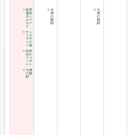
世界
大
大
遺産
洲
洲
大シ
の
の
ルク
鵜
鵜
ロー
飼
飼
ド..
サン
リオ
デザ
イナ
ー展
田村
ゆか
りコ
ンサ
ート
大洲
の鵜
飼