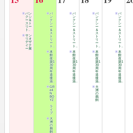
バン
バ
バ
バ
バ
クシ
ン
ン
ン
ン
ー＆
ク
ク
ク
ク
スト
シ
シ
シ
シ
リー
ー
ー
ー
ー
ト..
＆
＆
＆
＆
ス
ス
ス
ス
サン
ト
ト
ト
ト
リオ
リ
リ
リ
リ
デザ
ー
ー
ー
ー
イナ
ト..
ト..
ト..
ト..
ー展
本
本
本
本
館
館
館
館
改
改
改
改
築1
築1
築1
築1
30
30
30
30
周
周
周
周
年
年
年
年
道
道
道
道
後
後
後
後
温..
温..
温..
温..
GR
大
e4
洲
N
の
BO
鵜
YZ
飼
ラ
イ
ブ
大
洲
の
鵜
飼