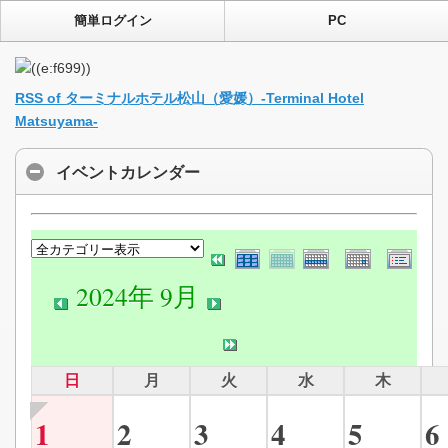
簡単ログイン
PC
RSS of ターミナルホテル松山（愛媛）-Terminal Hotel
Matsuyama-
イベントカレンダー
2024年 9月
日
月
火
水
木
1
2
3
4
5
6