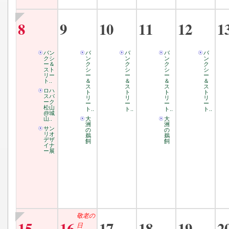
8
9
10
11
12
1
バン
バ
バ
バ
バ
クシ
ン
ン
ン
ン
ー＆
ク
ク
ク
ク
スト
シ
シ
シ
シ
リー
ー
ー
ー
ー
ト..
＆
＆
＆
＆
ス
ス
ス
ス
ロハ
ト
ト
ト
ト
スパ
リ
リ
リ
リ
ーク
ー
ー
ー
ー
松山
ト..
ト..
ト..
ト..
@城
山..
大
大
洲
洲
サン
の
の
リオ
鵜
鵜
デザ
飼
飼
イナ
ー展
敬老の
15
16
17
18
19
2
日