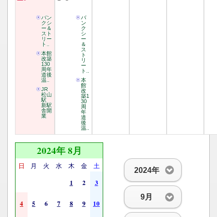
バン
バ
クシ
ン
ー＆
ク
スト
シ
リー
ー
ト..
＆
ス
本館
ト
改築
リ
130
ー
周年
ト..
道後
温..
本
館
JR
改
松山
築1
駅
30
新駅
周
舎開
年
業
道
後
温..
2024年 8月
日
月
火
水
木
金
土
2024年
1
2
3
9月
4
5
6
7
8
9
10