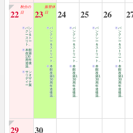
秋分の
振替休
22
23
24
25
26
2
日
日
バン
バ
バ
バ
バ
クシ
ン
ン
ン
ン
ー＆
ク
ク
ク
ク
スト
シ
シ
シ
シ
リー
ー
ー
ー
ー
ト..
＆
＆
＆
＆
ス
ス
ス
ス
本館
ト
ト
ト
ト
改築
リ
リ
リ
リ
130
ー
ー
ー
ー
周年
ト..
ト..
ト..
ト..
道後
温..
本
本
本
本
館
館
館
館
サン
改
改
改
改
リオ
築1
築1
築1
築1
デザ
30
30
30
30
イナ
周
周
周
周
ー展
年
年
年
年
道
道
道
道
後
後
後
後
温..
温..
温..
温..
29
30