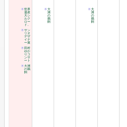
世界
大
大
遺産
洲
洲
大シ
の
の
ルク
鵜
鵜
ロー
飼
飼
ド..
サン
リオ
デザ
イナ
ー展
田村
ゆか
りコ
ンサ
ート
大洲
の鵜
飼