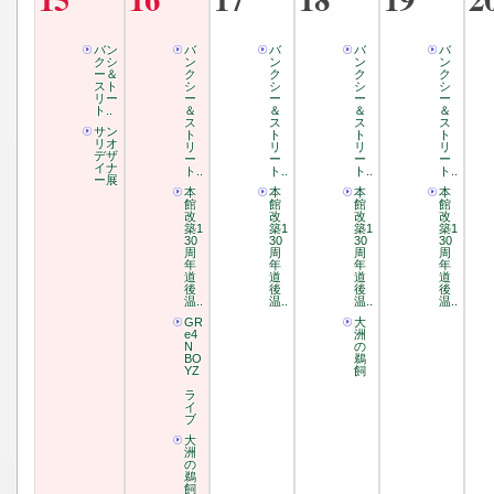
バン
バ
バ
バ
バ
クシ
ン
ン
ン
ン
ー＆
ク
ク
ク
ク
スト
シ
シ
シ
シ
リー
ー
ー
ー
ー
ト..
＆
＆
＆
＆
ス
ス
ス
ス
サン
ト
ト
ト
ト
リオ
リ
リ
リ
リ
デザ
ー
ー
ー
ー
イナ
ト..
ト..
ト..
ト..
ー展
本
本
本
本
館
館
館
館
改
改
改
改
築1
築1
築1
築1
30
30
30
30
周
周
周
周
年
年
年
年
道
道
道
道
後
後
後
後
温..
温..
温..
温..
GR
大
e4
洲
N
の
BO
鵜
YZ
飼
ラ
イ
ブ
大
洲
の
鵜
飼