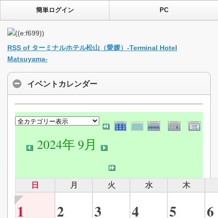
簡単ログイン
PC
RSS of ターミナルホテル松山（愛媛）-Terminal Hotel
Matsuyama-
イベントカレンダー
2024年 9月
日
月
火
水
木
1
2
3
4
5
6