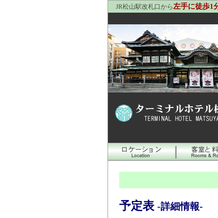
左手に徒歩1
JR松山駅改札口から
予定表
-詳細情報-