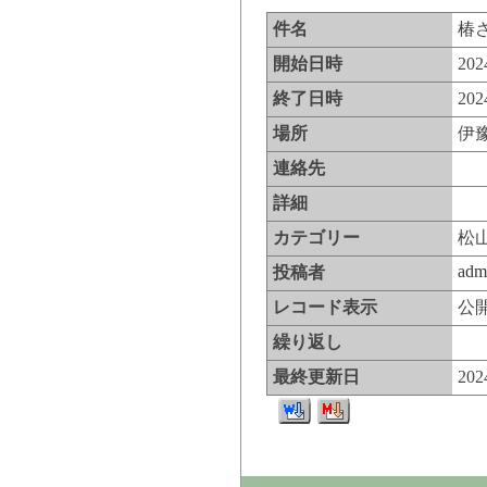
件名
椿
開始日時
20
終了日時
20
場所
伊
連絡先
詳細
カテゴリー
松
adm
投稿者
レコード表示
公
繰り返し
最終更新日
20