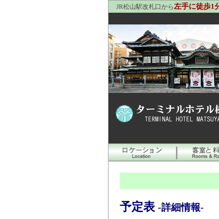
左手に徒歩1
JR松山駅改札口から
予定表
-詳細情報-