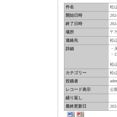
件名
松
開始日時
20
終了日時
20
場所
〒7
連絡先
松山
詳細
・
・
松
カテゴリー
松
adm
投稿者
レコード表示
公
繰り返し
最終更新日
20