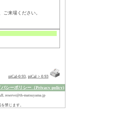
上、ご来場ください。
piCal-0.93
,
piCal > 0.93
シーポリシー（Privacy policy)
erve@th-matsuyama.jp
載を禁じます。