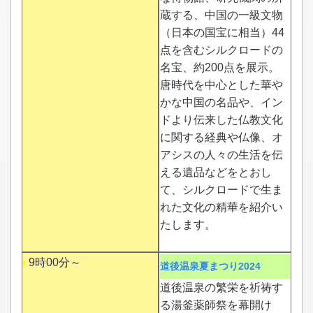
蔵する、中国の一級文物
（日本の国宝に相当）44
点を含むシルクロードの
名宝、約200点を展示。
唐時代を中心とした華や
かな中国の名品や、イン
ドより伝来した仏教文化
に関する経典や仏像、オ
アシスの人々の生活を伝
える遺品などをとおし
て、シルクロードで生ま
れた文化の精華を紹介い
たします。
9時00分～
道後温泉夏まつり2024
道後温泉の繁栄を祈祷す
る湯釜薬師祭を幕開け