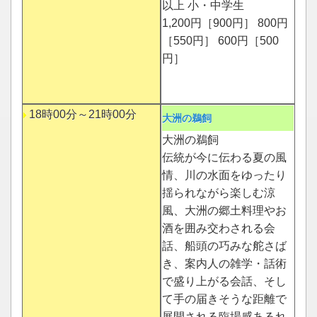
以上 小・中学生
1,200円［900円］ 800円
［550円］ 600円［500
円］
18時00分～21時00分
大洲の鵜飼
大洲の鵜飼
伝統が今に伝わる夏の風
情、川の水面をゆったり
揺られながら楽しむ涼
風、大洲の郷土料理やお
酒を囲み交わされる会
話、船頭の巧みな舵さば
き、案内人の雑学・話術
で盛り上がる会話、そし
て手の届きそうな距離で
展開される臨場感あるれ