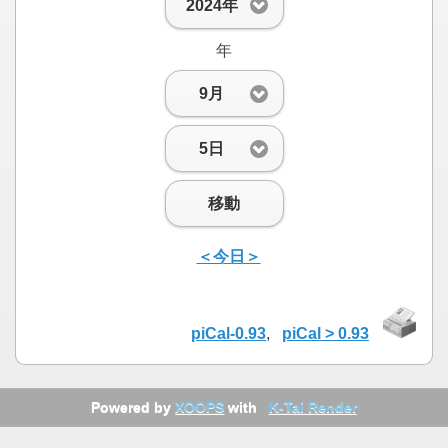
2024年
年
9月
5日
移動
＜今日＞
piCal-0.93
,
piCal > 0.93
Powered by
XOOPS
with
K-Tai Render