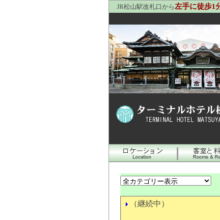
左手に徒歩1
JR松山駅改札口から
（継続中）