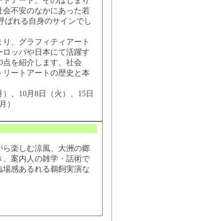
ートアート。そのはじまり
社会不安のなかにあった若
呼ばれる自身のサインでし
まり、グラフィティアート
ーロッパや日本にて活躍す
0点を紹介します。社会
トリートアートの歴史と本
）、10月8日（火）、15日
（月）
がら楽しむ涼風、大洲の郷
き、案内人の雑学・話術で
臨場感あるれる鵜飼実演な