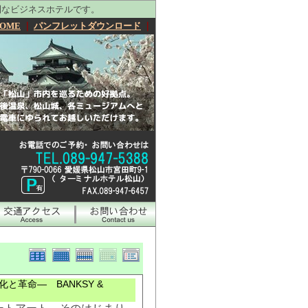
利なビジネスホテルです。
OME
｜
パンフレットダウンロード
｜
革命― BANKSY &