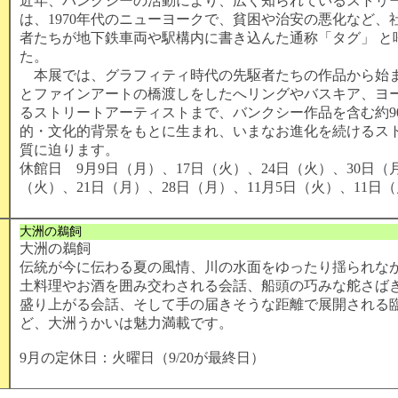
近年、バンクシーの活動により、広く知られているストリ
は、1970年代のニューヨークで、貧困や治安の悪化など、
者たちが地下鉄車両や駅構内に書き込んた通称「タグ」 と
た。
本展では、グラフィティ時代の先駆者たちの作品から始
とファインアートの橋渡しをしたへリングやバスキア、ヨ
るストリートアーティストまで、バンクシー作品を含む約9
的・文化的背景をもとに生まれ、いまなお進化を続けるス
質に迫ります。
休館日 9月9日（月）、17日（火）、24日（火）、30日（月
（火）、21日（月）、28日（月）、11月5日（火）、11日
大洲の鵜飼
大洲の鵜飼
伝統が今に伝わる夏の風情、川の水面をゆったり揺られな
土料理やお酒を囲み交わされる会話、船頭の巧みな舵さば
盛り上がる会話、そして手の届きそうな距離で展開される
ど、大洲うかいは魅力満載です。
9月の定休日：火曜日（9/20が最終日）