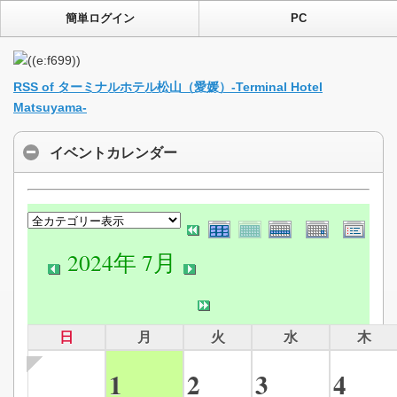
簡単ログイン
PC
RSS of ターミナルホテル松山（愛媛）-Terminal Hotel
Matsuyama-
イベントカレンダー
2024年 7月
日
月
火
水
木
1
2
3
4