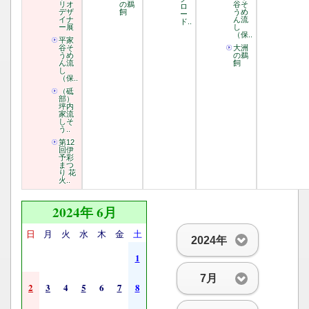
リオ
の鵜
谷そ
ロ
デザ
飼
うめ
ー
イナ
ん流
ド..
ー展
し
（保..
平家
谷そ
大洲
うめ
の鵜
ん流
飼
し
（保..
（砥
部）
坪内
家流
しそ
う..
第12
回伊
予彩
まつ
り 花
火..
2024年 6月
日
月
火
水
木
金
土
2024年
1
7月
2
3
4
5
6
7
8