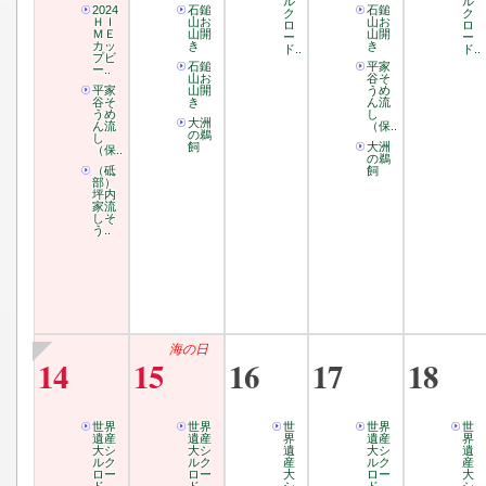
ル
ル
2024
石鎚
石鎚
ク
ク
ＨＩ
山お
山お
ロ
ロ
ＭＥ
山開
山開
ー
ー
カッ
き
き
ド..
ド..
プビ
石鎚
平家
ー..
山お
谷そ
平家
山開
うめ
谷そ
き
ん流
うめ
し
大洲
ん流
（保..
の鵜
し
飼
大洲
（保..
の鵜
（砥
飼
部）
坪内
家流
しそ
う..
海の日
14
15
16
17
18
世界
世界
世
世界
世
遺産
遺産
界
遺産
界
大シ
大シ
遺
大シ
遺
ルク
ルク
産
ルク
産
ロー
ロー
大
ロー
大