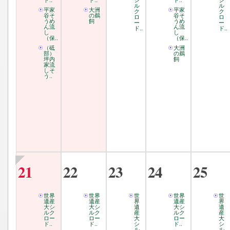
ド..
ド..
シ
ド..
シ
ル
ル
平家
大洲
平家
ク
ク
谷そ
の鵜
谷そ
ロ
ロ
うめ
飼
うめ
ー
ー
ん流
ん流
ド..
ド..
し
し
（保..
（保..
（砥
大洲
部）
の鵜
坪内
飼
家流
しそ
う..
21
22
23
24
25
世界
世界
世
世界
世
遺産
遺産
界
遺産
界
大シ
大シ
遺
大シ
遺
ルク
ルク
産
ルク
産
ロー
ロー
大
ロー
大
ド..
ド..
シ
ド..
シ
ル
ル