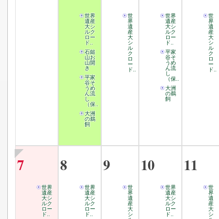
世界
世
世界
世
遺産
界
遺産
界
大シ
遺
大シ
遺
ルク
産
ルク
産
ロー
大
ロー
大
ド..
シ
ド..
シ
ル
ル
石鎚
平家
ク
ク
山お
谷そ
ロ
ロ
山開
うめ
ー
ー
き
ん流
ド..
ド..
し
平家
（保..
谷そ
うめ
大洲
ん流
の鵜
し
飼
（保..
大洲
の鵜
飼
7
8
9
10
11
世界
世界
世
世界
世
遺産
遺産
界
遺産
界
大シ
大シ
遺
大シ
遺
ルク
ルク
産
ルク
産
ロー
ロー
大
ロー
大
ド..
ド..
シ
ド..
シ