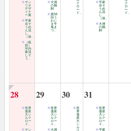
サン
大洲
平家
ク
ク
リオ
の鵜
谷そ
ロ
ロ
デザ
飼
うめ
ー
ー
イナ
ん流
ド..
ド..
第58
ー展
し
回う
（保..
平家
わじ
谷そ
ま牛
大洲
うめ
鬼ま
の鵜
ん流
つ..
飼
し
（保..
（砥
部）
坪内
家流
しそ
う..
28
29
30
31
世界
世界
世
世界
遺産
遺産
界
遺産
大シ
大シ
遺
大シ
ルク
ルク
産
ルク
ロー
ロー
大
ロー
ド..
ド..
シ
ド..
ル
サン
大洲
平家
ク