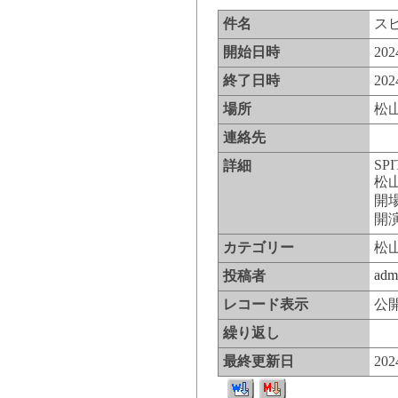
件名
ス
開始日時
20
終了日時
20
場所
松
連絡先
SPI
詳細
松
開場
開演
カテゴリー
松
adm
投稿者
レコード表示
公
繰り返し
最終更新日
20