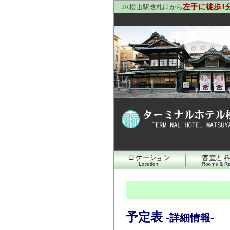
左手に徒歩1
JR松山駅改札口から
予定表
-詳細情報-