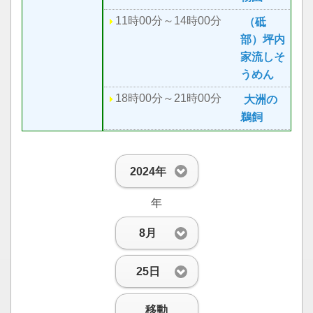
11時00分～14時00分
（砥
部）坪内
家流しそ
うめん
18時00分～21時00分
大洲の
鵜飼
2024年
年
8月
25日
移動