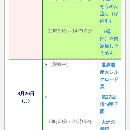
そうめん
流し（保
内町）
11時00分～14時00分
（砥
部）坪内
家流しそ
うめん
（継続中）
世界遺
産大シル
クロード
展
8月26日
第27回
(月)
俳句甲子
園
18時00分～21時00分
大洲の
鵜飼