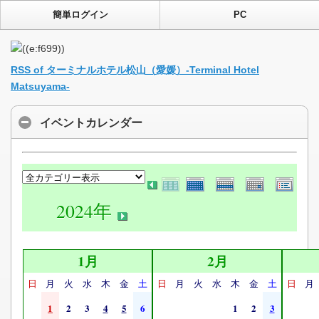
簡単ログイン
PC
RSS of ターミナルホテル松山（愛媛）-Terminal Hotel
Matsuyama-
イベントカレンダー
2024年
1月
2月
日
月
火
水
木
金
土
日
月
火
水
木
金
土
日
月
1
2
3
4
5
6
1
2
3