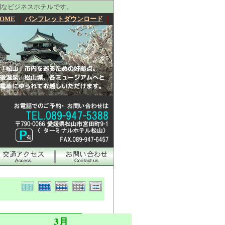
利なビジネスホテルです。
OME
｜
パンフレットダウンロード
｜
3月