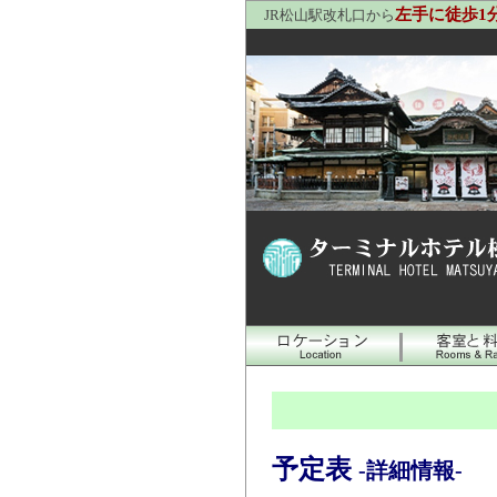
左手に徒歩1
JR松山駅改札口から
予定表
-詳細情報-