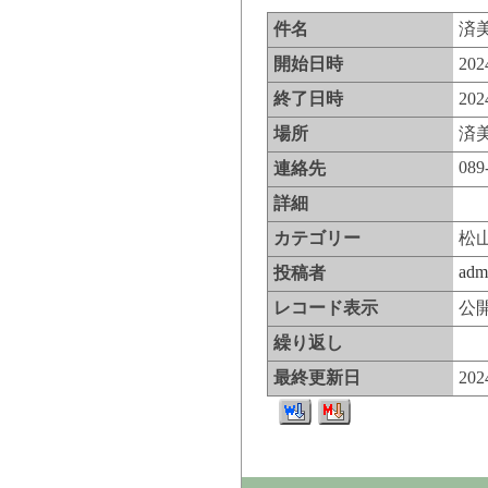
件名
済
開始日時
20
終了日時
20
場所
済
089
連絡先
詳細
カテゴリー
松
adm
投稿者
レコード表示
公
繰り返し
最終更新日
20