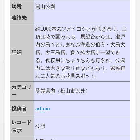
場所
開山公園
連絡先
約1000本のソメイヨシノが咲き誇り、山
頂は花で覆われる。展望台からは、瀬戸
内の島々としまなみ海道の伯方・大島大
詳細
橋、大三島橋、多々羅大橋が一望でき
る。夜桜用にちょうちんも灯され、公園
内には大きな滑り台などもあり、家族連
れに人気のお花見スポット。
カテゴリ
愛媛県内（松山市以外）
ー
投稿者
admin
レコード
公開
表示