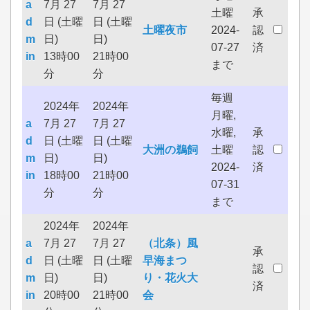
a
7月 27
7月 27
土曜
承
d
日 (土曜
日 (土曜
土曜夜市
2024-
認
m
日)
日)
07-27
済
in
13時00
21時00
まで
分
分
毎週
2024年
2024年
月曜,
a
7月 27
7月 27
水曜,
承
d
日 (土曜
日 (土曜
大洲の鵜飼
土曜
認
m
日)
日)
2024-
済
in
18時00
21時00
07-31
分
分
まで
2024年
2024年
a
7月 27
7月 27
（北条）風
承
d
日 (土曜
日 (土曜
早海まつ
認
m
日)
日)
り・花火大
済
in
20時00
21時00
会