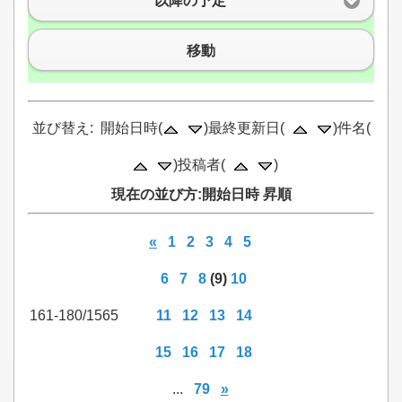
以降の予定
移動
並び替え: 開始日時(
)最終更新日(
)件名(
)投稿者(
)
現在の並び方:開始日時 昇順
«
1
2
3
4
5
6
7
8
(9)
10
161-180/1565
11
12
13
14
15
16
17
18
...
79
»