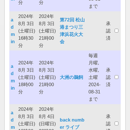
分
分
まで
2024年
2024年
a
第72回 松山
8月 3日
8月 3日
承
d
港まつり三
(土曜日)
(土曜日)
認
m
津浜花火大
16時30
21時00
済
in
会
分
分
毎週
2024年
2024年
月曜,
a
8月 3日
8月 3日
水曜,
承
d
(土曜日)
(土曜日)
大洲の鵜飼
土曜
認
m
18時00
21時00
2024-
済
in
分
分
08-31
まで
2024年
2024年
a
8月 3日
8月 4日
承
d
back numb
(土曜日)
(日曜日)
認
m
er ライブ