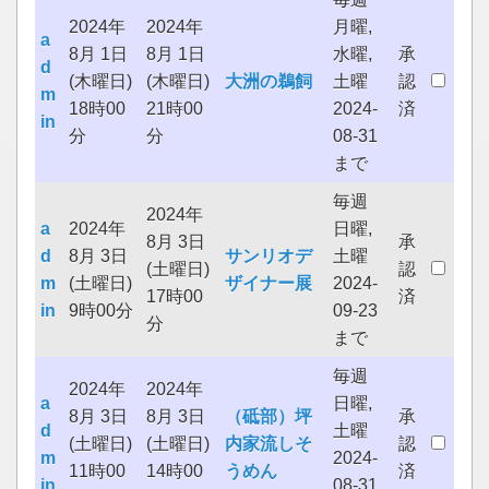
2024年
2024年
月曜,
a
8月 1日
8月 1日
水曜,
承
d
(木曜日)
(木曜日)
大洲の鵜飼
土曜
認
m
18時00
21時00
2024-
済
in
分
分
08-31
まで
毎週
2024年
a
2024年
日曜,
8月 3日
承
d
8月 3日
サンリオデ
土曜
(土曜日)
認
m
(土曜日)
ザイナー展
2024-
17時00
済
in
9時00分
09-23
分
まで
毎週
2024年
2024年
a
日曜,
8月 3日
8月 3日
（砥部）坪
承
d
土曜
(土曜日)
(土曜日)
内家流しそ
認
m
2024-
11時00
14時00
うめん
済
in
08-31