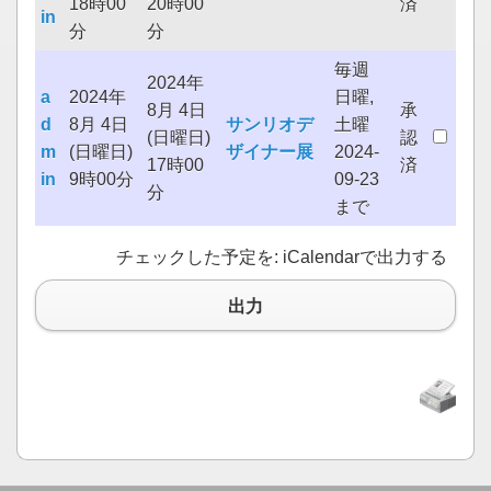
18時00
20時00
済
in
分
分
毎週
2024年
a
2024年
日曜,
8月 4日
承
d
8月 4日
サンリオデ
土曜
(日曜日)
認
m
(日曜日)
ザイナー展
2024-
17時00
済
in
9時00分
09-23
分
まで
チェックした予定を: iCalendarで出力する
出力