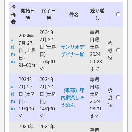
投
開始日
終了日
繰り返
稿
件名
時
時
し
者
2024年
毎週
2024年
a
7月 27
日曜,
7月 27
承
d
日 (土曜
サンリオデ
土曜
日 (土曜
認
m
日)
ザイナー展
2024-
日)
済
in
17時00
09-23
9時00分
分
まで
2024年
2024年
毎週
a
7月 27
7月 27
日曜,
（砥部）坪
承
d
日 (土曜
日 (土曜
土曜
内家流しそ
認
m
日)
日)
2024-
うめん
済
in
11時00
14時00
08-31
分
分
まで
2024年
2024年
毎週