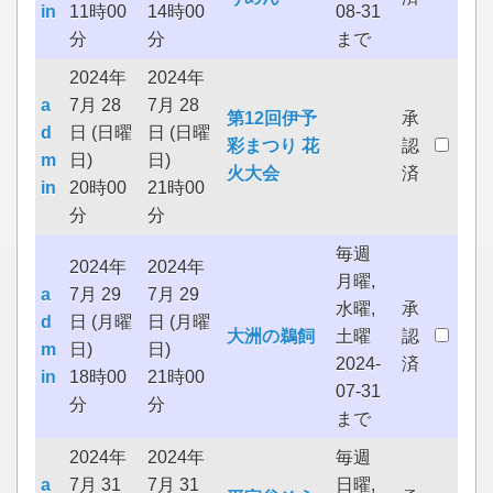
in
11時00
14時00
08-31
分
分
まで
2024年
2024年
a
7月 28
7月 28
第12回伊予
承
d
日 (日曜
日 (日曜
彩まつり 花
認
m
日)
日)
火大会
済
in
20時00
21時00
分
分
毎週
2024年
2024年
月曜,
a
7月 29
7月 29
水曜,
承
d
日 (月曜
日 (月曜
大洲の鵜飼
土曜
認
m
日)
日)
2024-
済
in
18時00
21時00
07-31
分
分
まで
2024年
2024年
毎週
a
7月 31
7月 31
日曜,