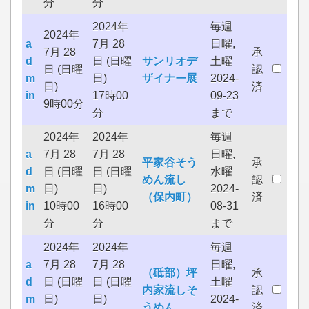
分
分
2024年
毎週
2024年
a
7月 28
日曜,
7月 28
承
d
日 (日曜
サンリオデ
土曜
日 (日曜
認
m
日)
ザイナー展
2024-
日)
済
in
17時00
09-23
9時00分
分
まで
2024年
2024年
毎週
a
7月 28
7月 28
日曜,
平家谷そう
承
d
日 (日曜
日 (日曜
水曜
めん流し
認
m
日)
日)
2024-
（保内町）
済
in
10時00
16時00
08-31
分
分
まで
2024年
2024年
毎週
a
7月 28
7月 28
日曜,
（砥部）坪
承
d
日 (日曜
日 (日曜
土曜
内家流しそ
認
m
日)
日)
2024-
うめん
済