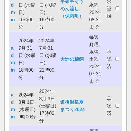
平家谷そう
承
d
日 (水曜
日 (水曜
水曜
めん流し
認
m
日)
日)
2024-
（保内町）
済
in
10時00
16時00
08-31
分
分
まで
毎週
2024年
2024年
月曜,
a
7月 31
7月 31
水曜,
承
d
日 (水曜
日 (水曜
大洲の鵜飼
土曜
認
m
日)
日)
2024-
済
in
18時00
21時00
07-31
分
分
まで
2024年
a
2024年
8月 3日
承
d
8月 1日
道後温泉夏
(土曜日)
認
m
(木曜日)
まつり2024
17時00
済
in
9時00分
分
毎週