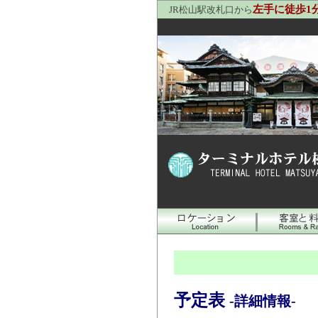
左手に徒歩1
JR松山駅改札口から
予定表
-詳細情報-