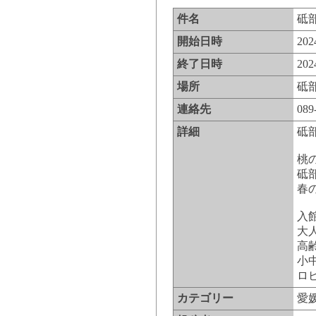
件名
砥
開始日時
20
終了日時
20
場所
砥
連絡先
08
詳細
砥部
桃
砥
春
入
大人
高
小中
ロ
カテゴリー
愛