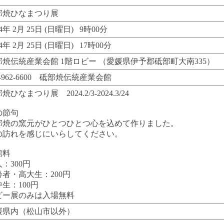
部焼ひなまつり展
24年 2月 25日 (日曜日) 9時00分
24年 2月 25日 (日曜日) 17時00分
部焼伝統産業会館 1階ロビー （愛媛県伊予郡砥部町大南335）
9-962-6600 砥部焼伝統産業会館
焼ひなまつり展 2024.2/3-2024.3/24
の節句
部焼の窯元がひとつひとつ心を込めて作りました。
の訪れを感じにいらしてください。
館料
：300円
齢者・高大生：200円
生：100円
ビー展のみは入場無料
媛県内（松山市以外）